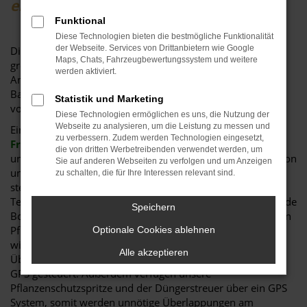
erwirb es, u
m es zu besitzen.
"
Funktional
Diese Technologien bieten die bestmögliche Funktionalität
der Webseite. Services von Drittanbietern wie Google
Die Landwirtschaft betreiben wir über Generationen mit
Maps, Chats, Fahrzeugbewertungssystem und weitere
großer Leidenschaft und sie ist uns ein besonders großes
werden aktiviert.
Anliegen. Bereits seit 1529 ist unser Gutshof in Eiglstetten,
Bad Abbach, in Familienbesitz. Seit 2013 wird der Betrieb
Statistik und Marketing
von Matthias Kraml geführt.
Diese Technologien ermöglichen es uns, die Nutzung der
Webseite zu analysieren, um die Leistung zu messen und
Eine
gesunde, abwechslungsreiche und nachhaltige
zu verbessern. Zudem werden Technologien eingesetzt,
Fruchtfolge
sowie eine
schonende Bodenbearbeitung
die von dritten Werbetreibenden verwendet werden, um
unter Berücksichtigung von Natur und Umwelt so wie es von
Sie auf anderen Webseiten zu verfolgen und um Anzeigen
unseren Ahnen in oft schwierigen Zeiten praktiziert wurde,
zu schalten, die für Ihre Interessen relevant sind.
stehen für uns an oberster Stelle. Der Einsatz moderner
Technik ermöglicht uns eine zeitgerechte, strukturschonende
Speichern
Bodenbearbeitung, bedarfsgerechte Düngung und gezielten
Pflanzenschutz. Unserem Credo zufolge erfolgt dies so viel
Optionale Cookies ablehnen
wie nötig, aber so wenig wie möglich. Zur Vermeidung von
Alle akzeptieren
Überlappungen wird unser Schlepper bei der Aussaat über
GPS gesteuert. Außerdem verfügen unsere
Pflanzenschutzspritze und der Düngerstreuer über ein GPS
System, somit werden unnötige Überlappungen am