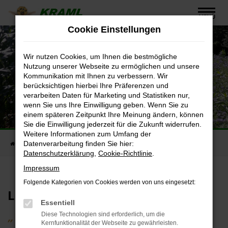
Zum
MENÜ
Hauptinhalt
Cookie Einstellungen
springen
Wir nutzen Cookies, um Ihnen die bestmögliche
Nutzung unserer Webseite zu ermöglichen und unsere
Kommunikation mit Ihnen zu verbessern. Wir
berücksichtigen hierbei Ihre Präferenzen und
verarbeiten Daten für Marketing und Statistiken nur,
wenn Sie uns Ihre Einwilligung geben. Wenn Sie zu
einem späteren Zeitpunkt Ihre Meinung ändern, können
Sie die Einwilligung jederzeit für die Zukunft widerrufen.
Weitere Informationen zum Umfang der
Datenverarbeitung finden Sie hier:
Startseite
Landwirtschaft
Datenschutzerklärung
,
Cookie-Richtlinie
.
Impressum
Folgende Kategorien von Cookies werden von uns eingesetzt:
Landwirtschaft
Essentiell
„Was du ererbst
von deinen Vätern,
Diese Technologien sind erforderlich, um die
Kernfunktionalität der Webseite zu gewährleisten.