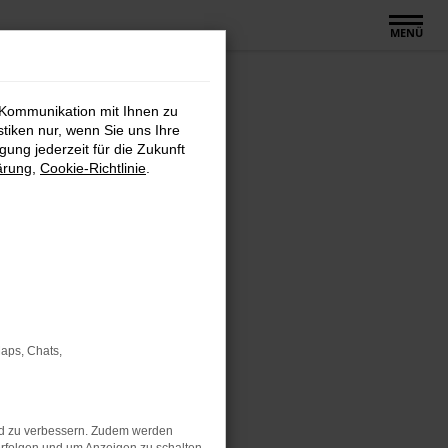
MENÜ
 Kommunikation mit Ihnen zu
stiken nur, wenn Sie uns Ihre
ung jederzeit für die Zukunft
ärung
,
Cookie-Richtlinie
.
Maps, Chats,
nd zu verbessern. Zudem werden